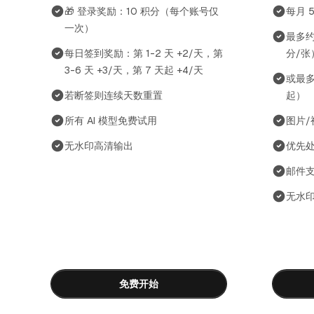
🎁 登录奖励：10 积分（每个账号仅
每月 
一次）
最多约 
每日签到奖励：第 1-2 天 +2/天，第
分/张
3-6 天 +3/天，第 7 天起 +4/天
或最多
若断签则连续天数重置
起）
所有 AI 模型免费试用
图片/
无水印高清输出
优先
邮件
无水
免费开始