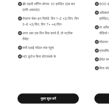
🎁 पहली लॉगिन बोनस: 10 क्रेडिट (एक बार
500 क्
प्रति अकाउंट)
अधिकत
रोज़ाना चेक-इन रिवॉर्ड: दिन 1-2 +2/दिन, दिन
क्रेडिट
3-6 +3/दिन, दिन 7+ +4/दिन
या अधि
अगर आप एक दिन मिस करते हैं, तो स्ट्रीक
वीडियो स
रीसेट
मॉडल्स 
सभी एआई मॉडल तक पहुंच
प्राथमिक
HD फ़ुटेज बिना वॉटरमार्क के
ईमेल सपो
बिना वॉट
मुफ़्त शुरू करें