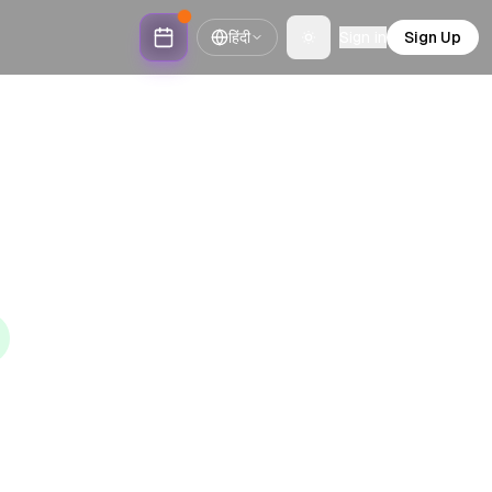
हिंदी
Sign in
Sign Up
Toggle theme