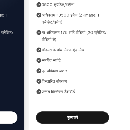
3500 क्रेडिट/महीना
e: 1
अधिकतम ~3500 इमेज (Z-Image: 1
क्रेडिट/इमेज)
 क्रेडिट/
या अधिकतम 175 शॉर्ट वीडियो (20 क्रेडिट/
वीडियो से)
मॉडल्स के बीच मिक्स-एंड-मैच
समर्पित सपोर्ट
प्राथमिकता कतार
विस्तारित संग्रहण
उन्नत विश्लेषण डैशबोर्ड
शुरू करें