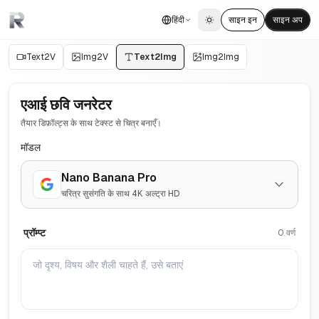
हिंदी
साइन इन
साइन अप
Toggle theme
Text2V
Img2V
Text2Img
Img2Img
एआई छवि जनरेटर
तैयार डिफ़ॉल्ट्स के साथ टेक्स्ट से चित्र बनाएँ।
मॉडल
Nano Banana Pro
चरित्र सुसंगति के साथ 4K अल्ट्रा HD
प्रॉम्प्ट
0 वर्ण