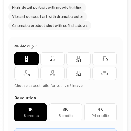
High-detail portrait with moody lighting
Vibrant concept art with dramatic color
Cinematic product shot with soft shadows
आस्पेक्ट अनुपात
16:9
4:3
1:1
3:4
21:9
3:2
9:16
2:3
Choose aspect ratio for your एआई image
Resolution
1K
2K
4K
18
credits
18
credits
24
credits