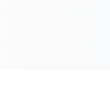
एआई छवि जनरेटर क्यों